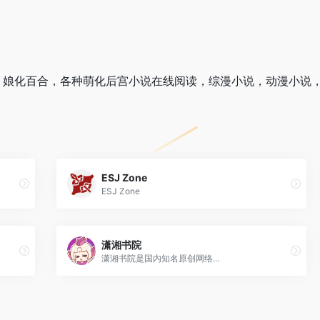
，娘化百合，各种萌化后宫小说在线阅读，综漫小说，动漫小说
ESJ Zone
ESJ Zone
潇湘书院
潇湘书院是国内知名原创网络...