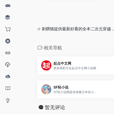
刺猬猫提供最新好看的全本二次元穿越
相关导航
起点中文网
更多精彩尽在起点中文网小说网
SF轻小说
SF轻小说网提供海量日本轻小...
暂无评论