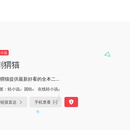
轻小说
刺猬猫
猬猫提供最新好看的全本二...
签：
轻小说
国轻
在线轻小说
链接直达
手机查看