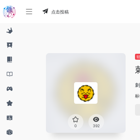
点击投稿
刺
标
0
392