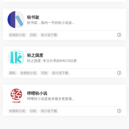
0
轻书架
轻书架，国内一手的轻小说发...
在线轻小说
日轻
轻小说下载
0
轻之国度
轻之国度-专注分享的NACG社群
国轻
在线轻小说
日轻
轻小说下载
0
哔哩轻小说
哔哩轻小说是收录最全更新最...
在线轻小说
日轻
轻小说下载