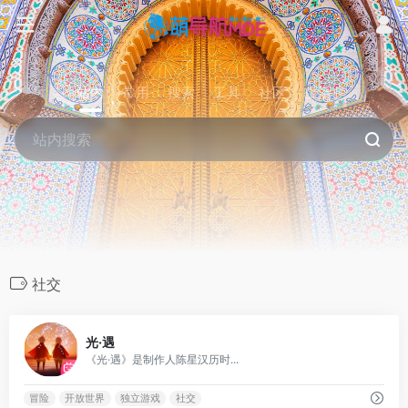
站内
常用
搜索
工具
社区
生活
社交
0
光·遇
《光·遇》是制作人陈星汉历时...
冒险
开放世界
独立游戏
社交