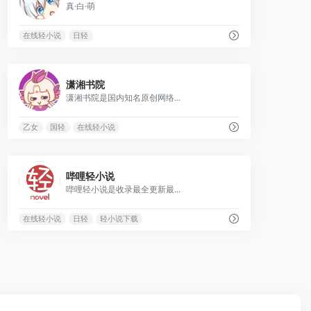
真·白·萌
在线轻小说
日轻
0
潇湘书院
潇湘书院是国内知名原创网络...
乙女
国轻
在线轻小说
0
哔哩轻小说
哔哩轻小说是收录最全更新最...
在线轻小说
日轻
轻小说下载