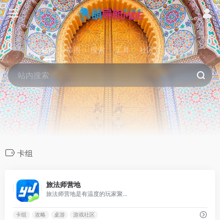
站内
常用
搜索
工具
社区
生活
卡组
0
旅法师营地
旅法师营地是有温度的玩家聚...
卡组
攻略
桌游
游戏社区